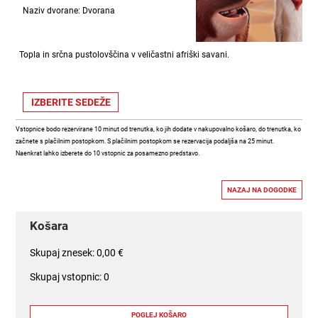
Naziv dvorane: Dvorana
Topla in srčna pustolovščina v veličastni afriški savani.
Vstopnice bodo rezervirane 10 minut od trenutka, ko jih dodate v nakupovalno košaro, do trenutka, ko
začnete s plačilnim postopkom. S plačilnim postopkom se rezervacija podaljša na 25 minut.
Naenkrat lahko izberete do 10 vstopnic za posamezno predstavo.
Košara
Skupaj znesek: 0,00 €
Skupaj vstopnic: 0