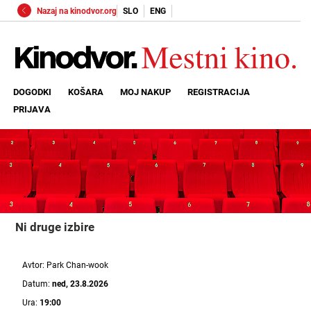
Nazaj na kinodvor.org
SLO
ENG
DOGODKI
KOŠARA
MOJ NAKUP
REGISTRACIJA
PRIJAVA
Ni druge izbire
Avtor: Park Chan-wook
Datum:
ned, 23.8.2026
Ura:
19:00