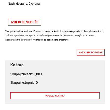
Naziv dvorane: Dvorana
Vstopnice bodo rezervirane 10 minut od trenutka, ko jih dodate v nakupovalno košaro, do trenutka, ko
začnete s plačilnim postopkom. S plačilnim postopkom se rezervacija podaljša na 25 minut.
Naenkrat lahko izberete do 10 vstopnic za posamezno predstavo.
Košara
Skupaj znesek: 0,00 €
Skupaj vstopnic: 0